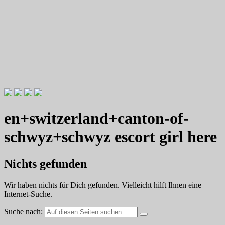
Videotutorials zu Gitarre und Bass
Willkommen zu Christians How
en+switzerland+canton-of-
To Plays
schwyz+schwyz escort girl here
Nichts gefunden
Wir haben nichts für Dich gefunden. Vielleicht hilft Ihnen eine
Internet-Suche.
Suche nach: