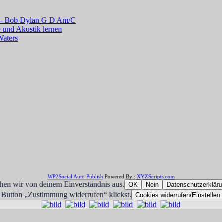
r – Bob Dylan G D Am/C
 und Akustik lernen
Waters
WP2Social Auto Publish
Powered By :
XYZScripts.com
ehen wir von deinem Einverständnis aus.
OK
Nein
Datenschutzerklär
 Button „Zustimmung widerrufen“ klickst.
Cookies widerrufen/Einstellen