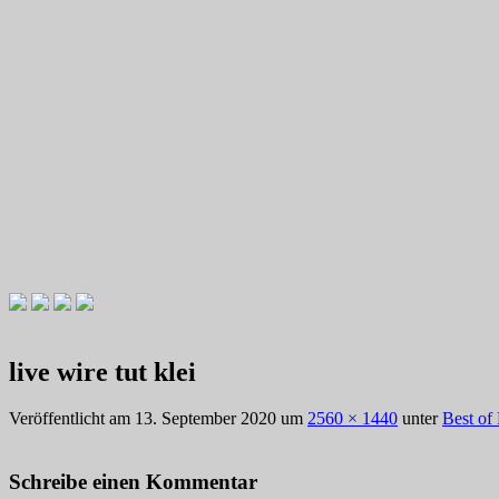
Videotutorials zu Gitarre und Bass
Willkommen zu Christians How
live wire tut klei
Veröffentlicht am
13. September 2020
um
2560 × 1440
unter
Best of
Schreibe einen Kommentar