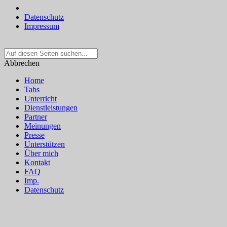
Datenschutz
Impressum
Suche
nach:
Abbrechen
Home
Tabs
Unterricht
Dienstleistungen
Partner
Meinungen
Presse
Unterstützen
Über mich
Kontakt
FAQ
Imp.
Datenschutz