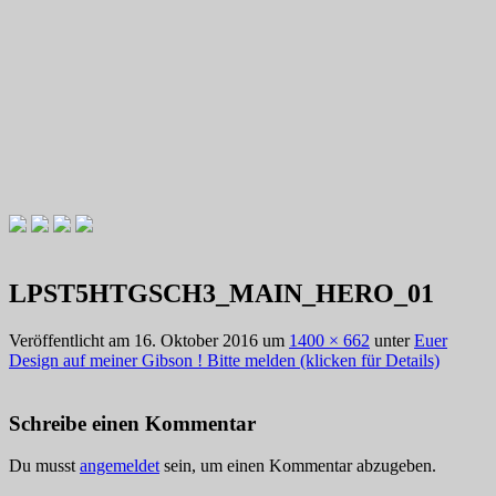
Videotutorials zu Gitarre und Bass
Willkommen zu Christians How
LPST5HTGSCH3_MAIN_HERO_01
To Plays
Veröffentlicht am
16. Oktober 2016
um
1400 × 662
unter
Euer
Design auf meiner Gibson ! Bitte melden (klicken für Details)
Schreibe einen Kommentar
Du musst
angemeldet
sein, um einen Kommentar abzugeben.