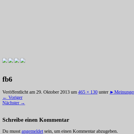
Videotutorials zu Gitarre und Bass
Willkommen zu Christians How
fb6
Veröffentlicht am
29. Oktober 2013
um
465 × 130
unter
►Meinungen
←
Voriger
Nächster
→
Schreibe einen Kommentar
Du musst
angemeldet
sein, um einen Kommentar abzugeben.