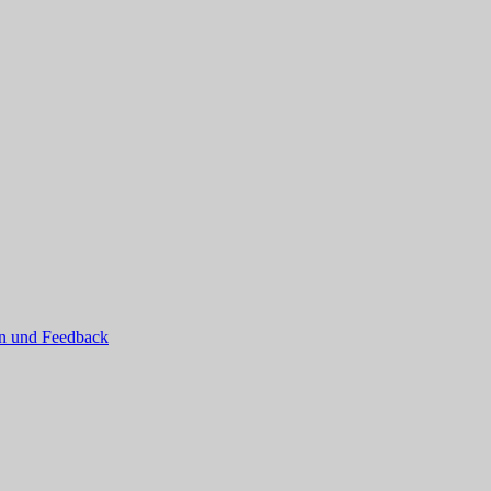
 To Plays
 und Feedback