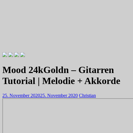
Videotutorials zu Gitarre und Bass
Willkommen zu Christians How
Mood 24kGoldn – Gitarren
To Plays
Tutorial | Melodie + Akkorde
25. November 2020
25. November 2020
Christian