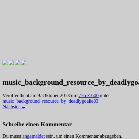
Videotutorials zu Gitarre und Bass
Willkommen zu Christians How
music_background_resource_by_deadlygo
To Plays
Veröffentlicht am
9. Oktober 2013
um
776 × 600
unter
music_background_resource_by_deadlygoalie83
Nächster
→
Schreibe einen Kommentar
Du musst
angemeldet
sein, um einen Kommentar abzugeben.