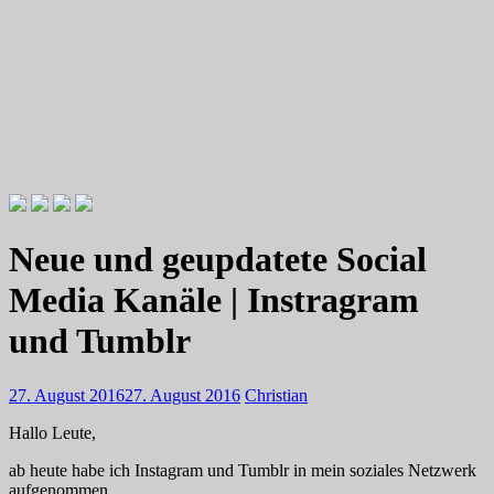
Videotutorials zu Gitarre und Bass
Willkommen zu Christians How
Neue und geupdatete Social
To Plays
Media Kanäle | Instragram
und Tumblr
27. August 2016
27. August 2016
Christian
Hallo Leute,
ab heute habe ich Instagram und Tumblr in mein soziales Netzwerk
aufgenommen.