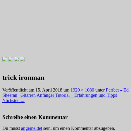
Videotutorials zu Gitarre und Bass
Willkommen zu Christians How
trick ironman
To Plays
Veröffentlicht am
15. April 2018
um
1920 × 1080
unter
Perfect – Ed
Sheeran | Gitarren Anfänger Tutorial – Erfahrungen und Tipps
Nächster
→
Schreibe einen Kommentar
Du musst
angemeldet
sein, um einen Kommentar abzugeben.