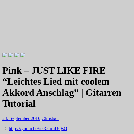
Videotutorials zu Gitarre und Bass
Willkommen zu Christians How
Pink – JUST LIKE FIRE
To Plays
“Leichtes Lied mit coolem
Akkord Anschlag” | Gitarren
Tutorial
23. September 2016
Christian
–>
https://youtu.be/o232lrmUQsQ