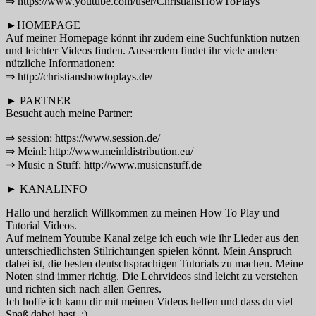
⇒ https://www.youtube.com/user/ChristiansHowToPlays
►HOMEPAGE
Auf meiner Homepage könnt ihr zudem eine Suchfunktion nutzen
und leichter Videos finden. Ausserdem findet ihr viele andere
nützliche Informationen:
⇒ http://christianshowtoplays.de/
► PARTNER
Besucht auch meine Partner:
⇒ session: https://www.session.de/
⇒ Meinl: http://www.meinldistribution.eu/
⇒ Music n Stuff: http://www.musicnstuff.de
► KANALINFO
Hallo und herzlich Willkommen zu meinen How To Play und
Tutorial Videos.
Auf meinem Youtube Kanal zeige ich euch wie ihr Lieder aus den
unterschiedlichsten Stilrichtungen spielen könnt. Mein Anspruch
dabei ist, die besten deutschsprachigen Tutorials zu machen. Meine
Noten sind immer richtig. Die Lehrvideos sind leicht zu verstehen
und richten sich nach allen Genres.
Ich hoffe ich kann dir mit meinen Videos helfen und dass du viel
Spaß dabei hast. :)