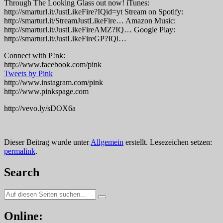
Through The Looking Glass out now! iTunes:
http://smarturl.it/JustLikeFire?IQid=yt Stream on Spotify:
http://smarturl.it/StreamJustLikeFire… Amazon Music:
http://smarturl.it/JustLikeFireAMZ?IQ… Google Play:
http://smarturl.it/JustLikeFireGP?IQi…
Connect with P!nk:
http://www.facebook.com/pink
Tweets by Pink
http://www.instagram.com/pink
http://www.pinkspage.com
http://vevo.ly/sDOX6a
Dieser Beitrag wurde unter
Allgemein
erstellt. Lesezeichen setzen:
permalink
.
Search
Suche
nach:
Online: