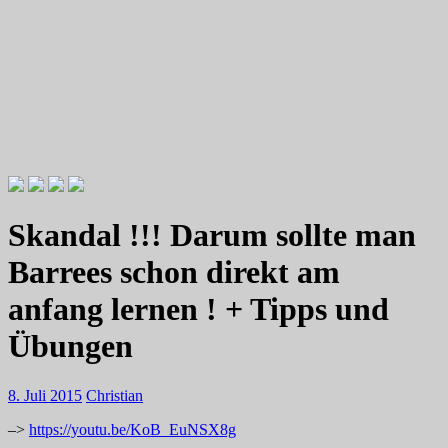
Videotutorials zu Gitarre und Bass
Willkommen zu Christians How
Skandal !!! Darum sollte man
To Plays
Barrees schon direkt am
anfang lernen ! + Tipps und
Übungen
8. Juli 2015
Christian
–>
https://youtu.be/KoB_EuNSX8g