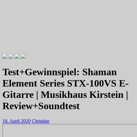
Videotutorials zu Gitarre und Bass
Willkommen zu Christians How
Test+Gewinnspiel: Shaman
To Plays
Element Series STX-100VS E-
Gitarre | Musikhaus Kirstein |
Review+Soundtest
18. April 2020
Christian