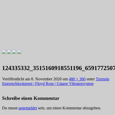
Videotutorials zu Gitarre und Bass
Willkommen zu Christians How
124335332_3515160918551196_659177250
To Plays
Veröffentlicht am
8. November 2020
um
480 × 360
unter
Tremolo
fixieren/blockieren | Floyd Rose | Gitarre Vibratorsystem
Schreibe einen Kommentar
Du musst
angemeldet
sein, um einen Kommentar abzugeben.