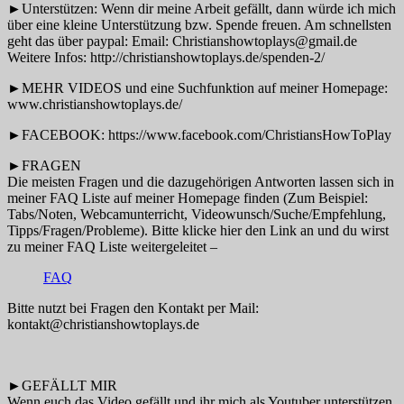
►Unterstützen: Wenn dir meine Arbeit gefällt, dann würde ich mich
über eine kleine Unterstützung bzw. Spende freuen. Am schnellsten
geht das über paypal: Email: Christianshowtoplays@gmail.de
Weitere Infos: http://christianshowtoplays.de/spenden-2/
►MEHR VIDEOS und eine Suchfunktion auf meiner Homepage:
www.christianshowtoplays.de/
►FACEBOOK: https://www.facebook.com/ChristiansHowToPlay
►FRAGEN
Die meisten Fragen und die dazugehörigen Antworten lassen sich in
meiner FAQ Liste auf meiner Homepage finden (Zum Beispiel:
Tabs/Noten, Webcamunterricht, Videowunsch/Suche/Empfehlung,
Tipps/Fragen/Probleme). Bitte klicke hier den Link an und du wirst
zu meiner FAQ Liste weitergeleitet –
FAQ
Bitte nutzt bei Fragen den Kontakt per Mail:
kontakt@christianshowtoplays.de
►GEFÄLLT MIR
Wenn euch das Video gefällt und ihr mich als Youtuber unterstützen