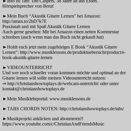
►Info zu Tim: Tim Caspers, 38 Jahre alt aus Essen.
Hörspielsprecher von Beruf
►Mein Buch “Akustik Gitarre Lernen” bei Amazon:
http://amzn.to/2hD7k7E
Praxisnah und mit Spaß Akustik Gitarre Lernen
Auch gerne gesehen: Mir bei Amazon einen netten Kommentar
schreiben (auch wenn man das Buch nicht gekauft hat)
►Hohlt euch jetzt mein zugehöriges E Book “Akustik Gitarre
Lernen”: http://www.musiklessons.de/produktuebersicht/product/e-
book-akustik-gitarre-lernen
►VIDEOUNTERRICHT
Und wer noch schneller voran kommen möchte und optimal an der
Gitarre lernen will sollte meinen Videounterricht nutzen:
⇒ http://christianshowtoplays.de/webcam-unterricht/ oder unter
kontakt@christianshowtoplays.de
►Mein Musiklehrportal: www.musiklessons.de
►TABS CHORDS NOTEN: http://christianshowtoplays.de/tabs/
►Musikprojekt anklicken und abonnieren!!
https://www.youtube.com/c/ChristianAndFriendsMusic