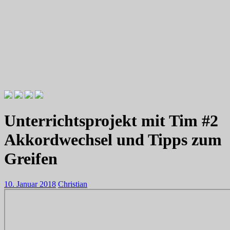
Videotutorials zu Gitarre und Bass
Willkommen zu Christians How
Unterrichtsprojekt mit Tim #2
To Plays
Akkordwechsel und Tipps zum
Greifen
10. Januar 2018
Christian