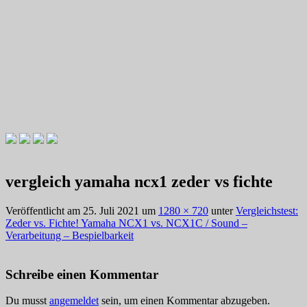
Videotutorials zu Gitarre und Bass
Willkommen zu Christians How
vergleich yamaha ncx1 zeder vs fichte
To Plays
Veröffentlicht am
25. Juli 2021
um
1280 × 720
unter
Vergleichstest:
Zeder vs. Fichte! Yamaha NCX1 vs. NCX1C / Sound –
Verarbeitung – Bespielbarkeit
Schreibe einen Kommentar
Du musst
angemeldet
sein, um einen Kommentar abzugeben.