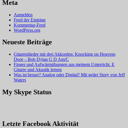
Meta
Anmelden
Feed der Einträge
Kommentar-Feed
WordPress.org
Neueste Beiträge
Gitarrenlieder mit drei Akkorden: Knocking on Heavens
Door – Bob Dylan G D Am/C
Finger und Aufwärmübungen aus meinem Unterricht. E
Gitarre und Akustik lernen
Was ist besser? Analog oder Digital? Mit geiler Story von Jeff
Waters
My Skype Status
Letzte Facebook Aktivität