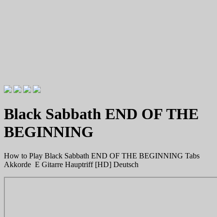
Videotutorials zu Gitarre und Bass
Willkommen zu Christians How
Black Sabbath END OF THE
To Plays
BEGINNING
How to Play Black Sabbath END OF THE BEGINNING Tabs
Akkorde E Gitarre Hauptriff [HD] Deutsch