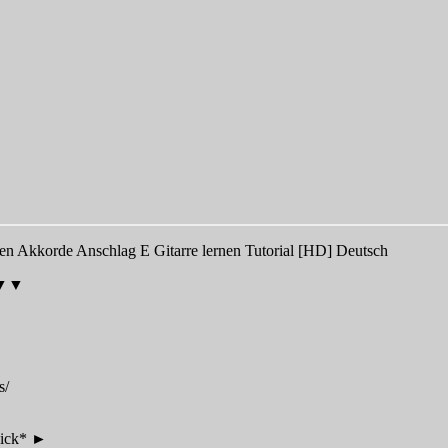
ten Akkorde Anschlag E Gitarre lernen Tutorial [HD] Deutsch
g▼▼▼
s/
lick* ►