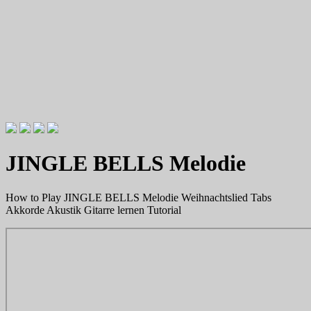
Videotutorials zu Gitarre und Bass
Willkommen zu Christians How
JINGLE BELLS Melodie
To Plays
How to Play JINGLE BELLS Melodie Weihnachtslied Tabs
Akkorde Akustik Gitarre lernen Tutorial