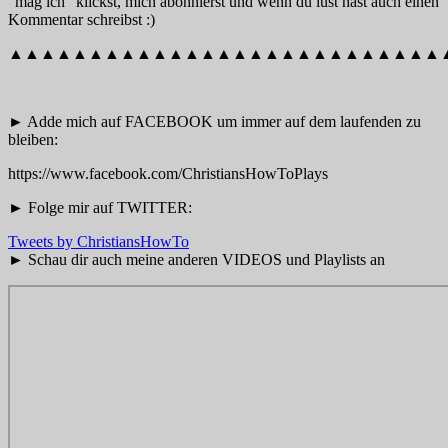
“mag ich” klickst, mich abonnierst und wenn du lust hast auch einen
Kommentar schreibst :)
▲▲▲▲▲▲▲▲▲▲▲▲▲▲▲▲▲▲▲▲▲▲▲▲▲▲▲
► Adde mich auf FACEBOOK um immer auf dem laufenden zu
bleiben:
https://www.facebook.com/ChristiansHowToPlays
► Folge mir auf TWITTER:
Tweets by ChristiansHowTo
► Schau dir auch meine anderen VIDEOS und Playlists an