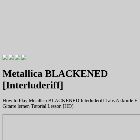
Videotutorials zu Gitarre und Bass
Willkommen zu Christians How
Metallica BLACKENED
To Plays
[Interluderiff]
How to Play Metallica BLACKENED Interluderiff Tabs Akkorde E
Gitarre lernen Tutorial Lesson [HD]