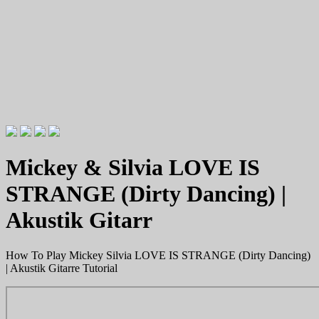
Videotutorials zu Gitarre und Bass
Willkommen zu Christians How
Mickey & Silvia LOVE IS
To Plays
STRANGE (Dirty Dancing) |
Akustik Gitarr
How To Play Mickey Silvia LOVE IS STRANGE (Dirty Dancing)
| Akustik Gitarre Tutorial