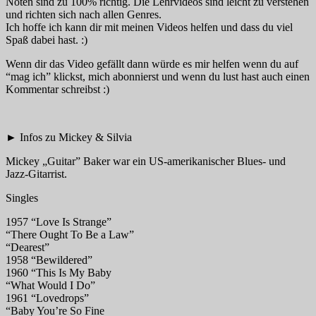
Noten sind zu 100% richtig. Die Lehrvideos sind leicht zu verstehen
und richten sich nach allen Genres.
Ich hoffe ich kann dir mit meinen Videos helfen und dass du viel
Spaß dabei hast. :)
Wenn dir das Video gefällt dann würde es mir helfen wenn du auf
“mag ich” klickst, mich abonnierst und wenn du lust hast auch einen
Kommentar schreibst :)
► Infos zu Mickey & Silvia
Mickey „Guitar” Baker war ein US-amerikanischer Blues- und
Jazz-Gitarrist.
Singles
1957 “Love Is Strange”
“There Ought To Be a Law”
“Dearest”
1958 “Bewildered”
1960 “This Is My Baby
“What Would I Do”
1961 “Lovedrops”
“Baby You’re So Fine