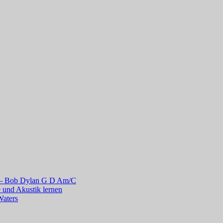
r – Bob Dylan G D Am/C
 und Akustik lernen
Waters