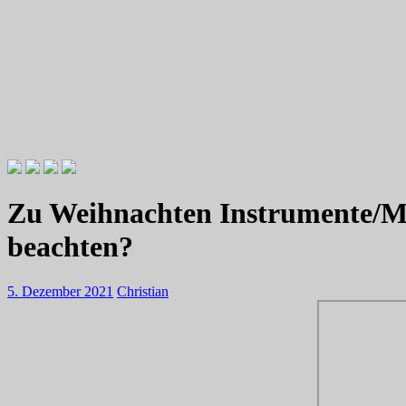
Videotutorials zu Gitarre und Bass
Willkommen zu Christians How
Zu Weihnachten Instrumente/Mu
beachten?
5. Dezember 2021
Christian