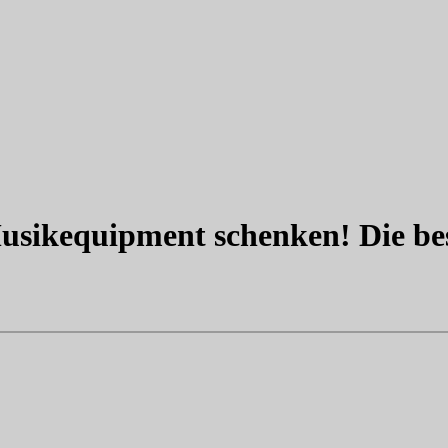
 To Plays
sikequipment schenken! Die bes