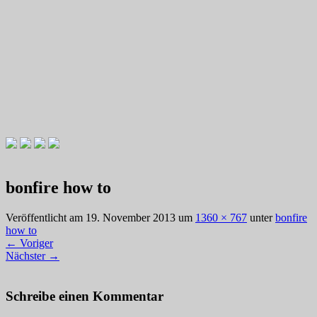
Videotutorials zu Gitarre und Bass
Willkommen zu Christians How
bonfire how to
To Plays
Veröffentlicht am
19. November 2013
um
1360 × 767
unter
bonfire
how to
←
Voriger
Nächster
→
Schreibe einen Kommentar