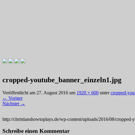
Videotutorials zu Gitarre und Bass
Willkommen zu Christians How
cropped-youtube_banner_einzeln1.jpg
Veröffentlicht am
27. August 2016
um
1920 × 600
unter
cropped-you
←
Voriger
Nächster
→
http://christianshowtoplays.de/wp-content/uploads/2016/08/cropped-
Schreibe einen Kommentar