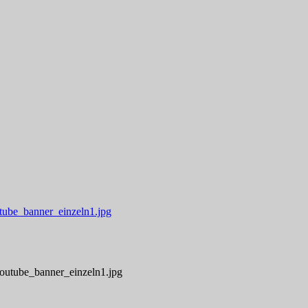
 To Plays
tube_banner_einzeln1.jpg
youtube_banner_einzeln1.jpg