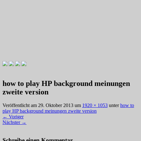
Videotutorials zu Gitarre und Bass
Willkommen zu Christians How
how to play HP background meinungen
To Plays
zweite version
Veröffentlicht am
29. Oktober 2013
um
1920 × 1053
unter
how to
play HP background meinungen zweite version
←
Voriger
Nächster
→
Schreibe einen Kommentar