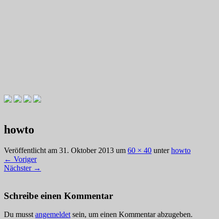
Videotutorials zu Gitarre und Bass
Willkommen zu Christians How
howto
To Plays
Veröffentlicht am
31. Oktober 2013
um
60 × 40
unter
howto
←
Voriger
Nächster
→
Schreibe einen Kommentar
Du musst
angemeldet
sein, um einen Kommentar abzugeben.