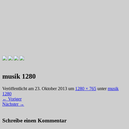
Videotutorials zu Gitarre und Bass
Willkommen zu Christians How
musik 1280
To Plays
Veröffentlicht am
23. Oktober 2013
um
1280 × 765
unter
musik
1280
←
Voriger
Nächster
→
Schreibe einen Kommentar